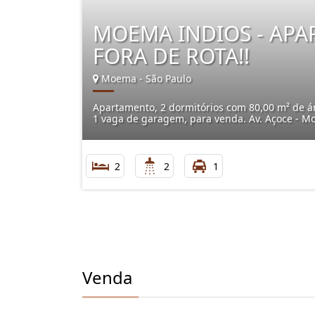
MOEMA INDIOS - AP
FORA DE ROTA!!
Moema - São Paulo
Apartamento, 2 dormitórios com 80,00 m² de áre
1 vaga de garagem, para venda. Av. Açoce - Mo
2
2
1
Venda