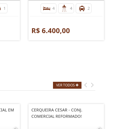
1
4
4
2
R$ 6.400,00
R$ 
VER TODOS
CIAL EM
CERQUEIRA CESAR - CONJ.
BROOK
COMERCIAL REFORMADO!
COMER