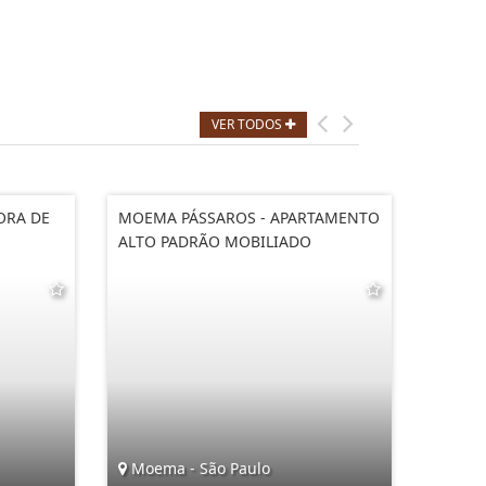
VER TODOS
ORA DE
MOEMA PÁSSAROS - APARTAMENTO
JARDI
ALTO PADRÃO MOBILIADO
TOTAL
Moema - São Paulo
Jardi