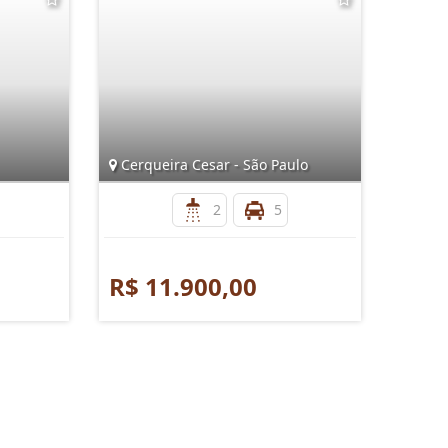
Cerqueira Cesar - São Paulo
Brook
2
5
R$ 11.900,00
R$ 