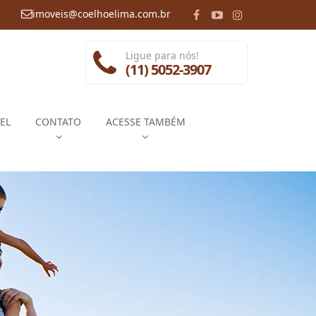
imoveis@coelhoelima.com.br
Ligue para nós!
(11) 5052-3907
EL
CONTATO
ACESSE TAMBÉM