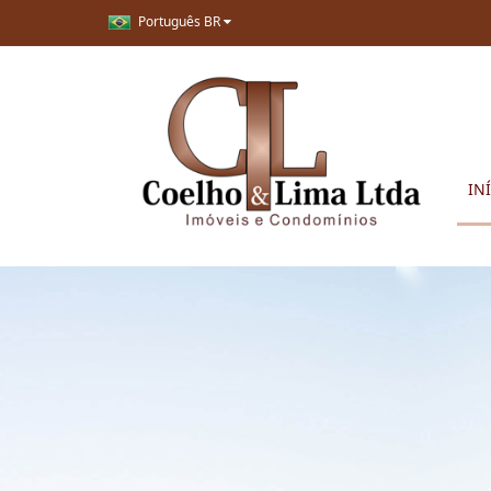
Português BR
IN