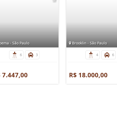
ema - São Paulo
Brooklin - São Paulo
6
3
4
6
 7.447,00
R$ 18.000,00