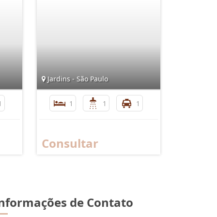
Jardins - São Paulo
1
1
1
1
Consultar
nformações de Contato