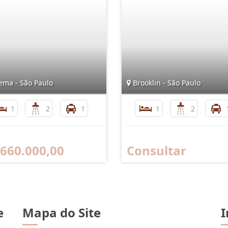
ma - São Paulo
Brooklin - São Paulo
1
2
1
1
2
 660.000,00
Consultar
e
Mapa do Site
I