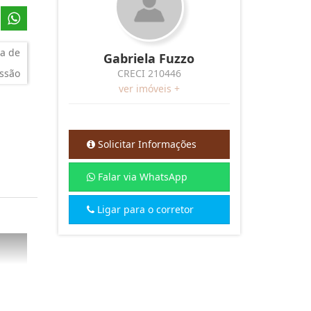
a de
Gabriela Fuzzo
ssão
CRECI 210446
ver imóveis +
Solicitar Informações
Falar via WhatsApp
Ligar para o corretor