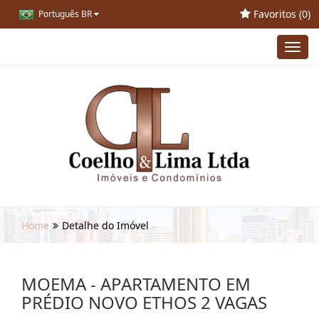
Favoritos (
0
)
Português BR
Toggl
navig
Home
Detalhe do Imóvel
MOEMA - APARTAMENTO EM
PRÉDIO NOVO ETHOS 2 VAGAS