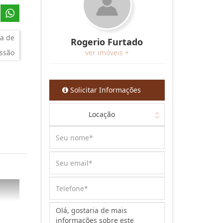
a de
Rogerio Furtado
ssão
ver imóveis +
Solicitar Informações
Locação
Mensagem: