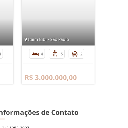
Itaim Bibi - São Paulo
4
4
5
2
R$ 3.000.000,00
nformações de Contato
(11) 5052-3907