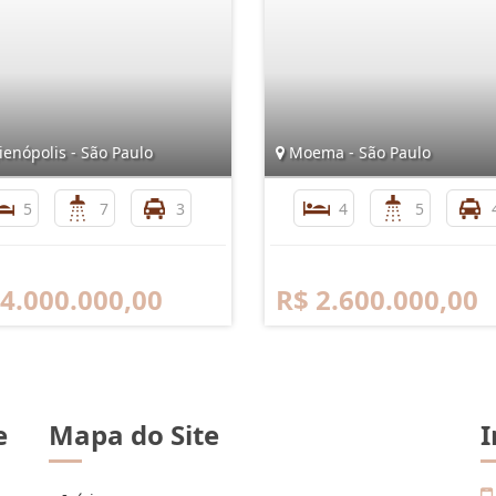
enópolis - São Paulo
Moema - São Paulo
5
7
3
4
5
 4.000.000,00
R$ 2.600.000,00
e
Mapa do Site
I