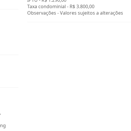
IPTU -
R$ 1.290,00
Taxa condominial -
R$ 3.800,00
Observações - Valores sujeitos a alterações
,
ing