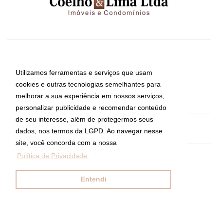
CRECI: 8794-J
Informações de Contato
Utilizamos ferramentas e serviços que usam
cookies e outras tecnologias semelhantes para
melhorar a sua experiência em nossos serviços,
(11) 5052-3907
personalizar publicidade e recomendar conteúdo
de seu interesse, além de protegermos seus
imoveis@coelhoelima.com.br
dados, nos termos da LGPD. Ao navegar nesse
site, você concorda com a nossa
Política de Privacidade.
Coelho & Lima Ltda Imóveis e Condomínios
Av. Moema, 667, Moema
Entendi
São Paulo - São Paulo
CEP: 04077-022