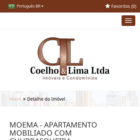
Favoritos (
0
)
Português BR
Toggl
navig
Home
Detalhe do Imóvel
MOEMA - APARTAMENTO
MOBILIADO COM