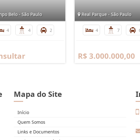
po Belo - São Paulo
Real Parque - São Paulo
4
4
2
4
7
nsultar
R$ 3.000.000,00
e
Mapa do Site
I
Início
Quem Somos
Links e Documentos