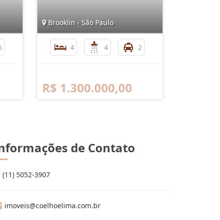
Brooklin - São Paulo
6
4
4
2
R$ 1.300.000,00
nformações de Contato
(11) 5052-3907
imoveis@coelhoelima.com.br