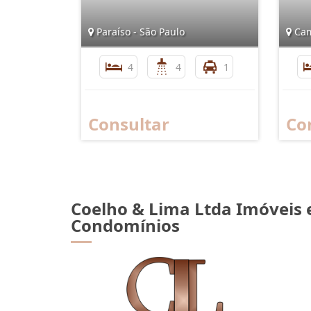
Paraíso - São Paulo
Cam
4
4
1
Consultar
Co
Coelho & Lima Ltda Imóveis 
Condomínios