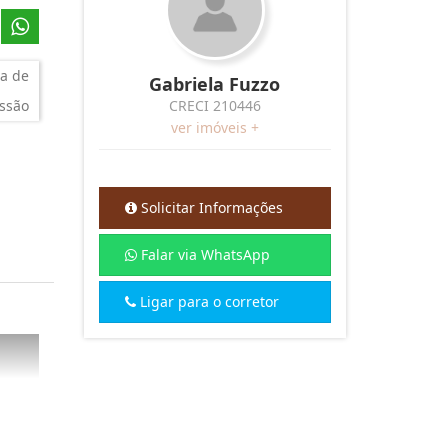
a de
Gabriela Fuzzo
ssão
CRECI 210446
ver imóveis +
Solicitar Informações
Falar via WhatsApp
Ligar para o corretor