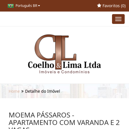
Favoritos (
0
)
Português BR
Toggl
navig
Home
Detalhe do Imóvel
MOEMA PÁSSAROS -
APARTAMENTO COM VARANDA E 2