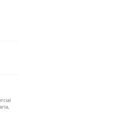
rcial
ria,