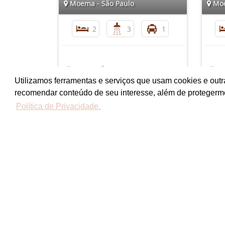
Moema - São Paulo
Moe
2
3
1
Consultar
Co
Utilizamos ferramentas e serviços que usam cookies e outr
recomendar conteúdo de seu interesse, além de protegerm
Política de Privacidade.
Coelho & Lima Ltda Imóveis 
Condomínios