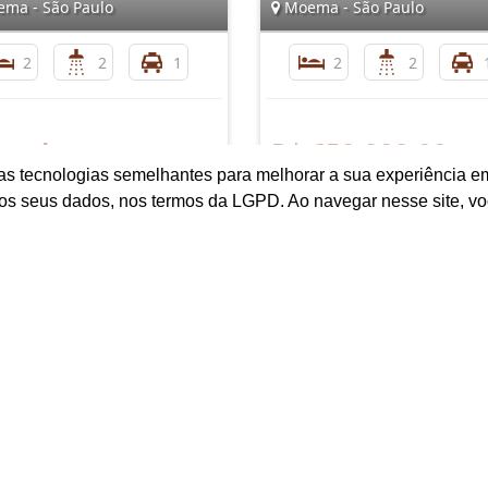
ma - São Paulo
Moema - São Paulo
2
2
1
2
2
nsultar
R$ 650.000,00
as tecnologias semelhantes para melhorar a sua experiência em
os seus dados, nos termos da LGPD. Ao navegar nesse site, v
e
Mapa do Site
I
Início
Quem Somos
Links e Documentos
Cadastre seu Imóvel
Pedido de Imóvel