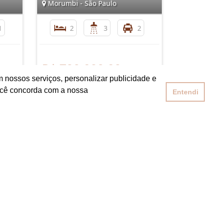
Morumbi - São Paulo
1
2
3
2
R$ 790.000,00
 nossos serviços, personalizar publicidade e
ocê concorda com a nossa
Entendi
nformações de Contato
(11) 5052-3907
imoveis@coelhoelima.com.br
Coelho & Lima Ltda Imóveis e Condomínios