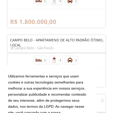
ITAIM - APARTAMENTO AMPLO LOCAL PRIVILEGIADO!
Itaim - São Paulo
3
4
2
R$ 1.800.000,00
CAMPO BELO - APARTAMENO DE ALTO PADRÃO ÓTIMO
LOCAL
Campo Belo - São Paulo
Utilizamos ferramentas e serviços que usam
3
4
3
cookies e outras tecnologias semelhantes para
melhorar a sua experiência em nossos serviços,
personalizar publicidade e recomendar conteúdo
R$ 2.400.000,00
de seu interesse, além de protegermos seus
dados, nos termos da LGPD. Ao navegar nesse
site, você concorda com a nossa