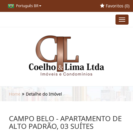
Favoritos (
0
)
Português BR
Toggl
navig
Home
Detalhe do Imóvel
CAMPO BELO - APARTAMENTO DE
ALTO PADRÃO, 03 SUÍTES