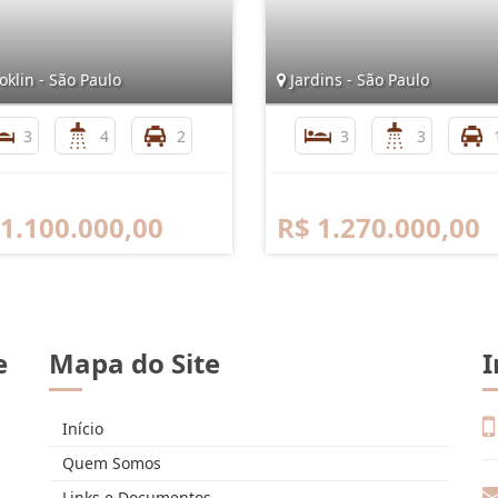
klin - São Paulo
Jardins - São Paulo
3
4
2
3
3
 1.100.000,00
R$ 1.270.000,00
e
Mapa do Site
I