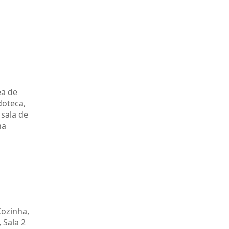
ea de
doteca,
 sala de
na
Cozinha,
 Sala 2