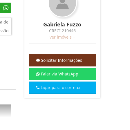
a de
Gabriela Fuzzo
ssão
CRECI 210446
ver imóveis +
Solicitar Informações
Falar via WhatsApp
Ligar para o corretor