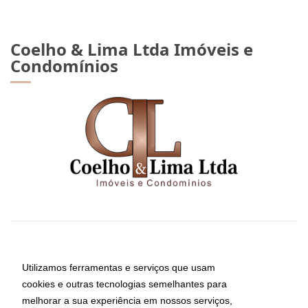
Coelho & Lima Ltda Imóveis e
Condomínios
CRECI: 8794-J
Informações de Contato
Utilizamos ferramentas e serviços que usam
cookies e outras tecnologias semelhantes para
melhorar a sua experiência em nossos serviços,
(11) 5052-3907