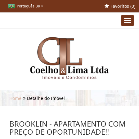
Favoritos (
0
)
Português BR
Toggl
navig
Home
Detalhe do Imóvel
BROOKLIN - APARTAMENTO COM
PREÇO DE OPORTUNIDADE!!