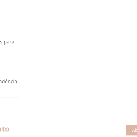
as para
endência
nto
Ab