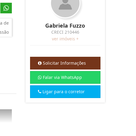
a de
Gabriela Fuzzo
ssão
CRECI 210446
ver imóveis +
Solicitar Informações
Falar via WhatsApp
Ligar para o corretor