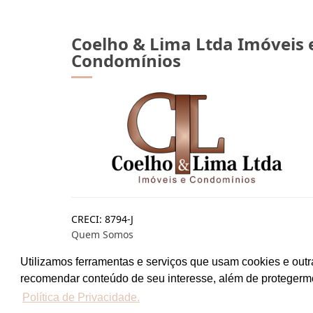
Coelho & Lima Ltda Imóveis 
Condomínios
CRECI: 8794-J
Quem Somos
Fundada há mais de 25 anos, a Coelho & Lima Ltda.
Utilizamos ferramentas e serviços que usam cookies e outr
está no mercado para inovar e prover seus clientes
recomendar conteúdo de seu interesse, além de protegerm
de serviços de qualidade única nos segmentos que
atua: Administração de Condomínios, Negócios Imo.
Política de Privacidade.
Continue lendo...