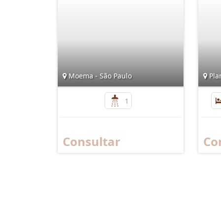
Moema - São Paulo
Plan
1
Consultar
Co