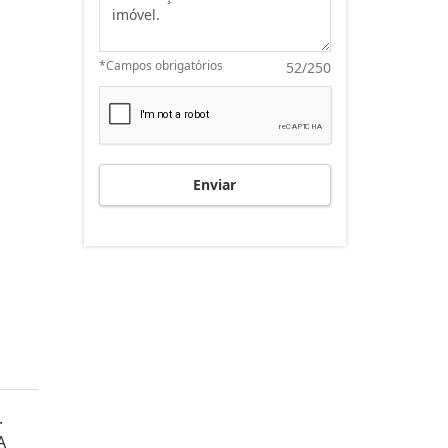
*Campos obrigatórios
52/250
Enviar
.
A