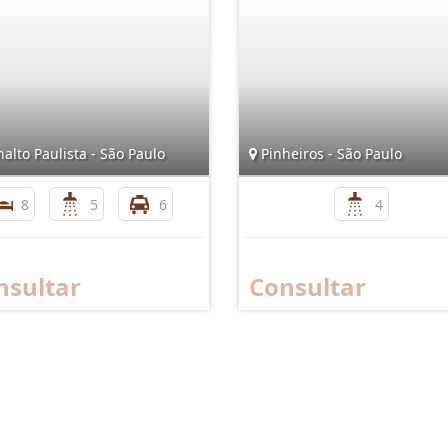
alto Paulista - São Paulo
Pinheiros - São Paulo
8
5
6
4
nsultar
Consultar