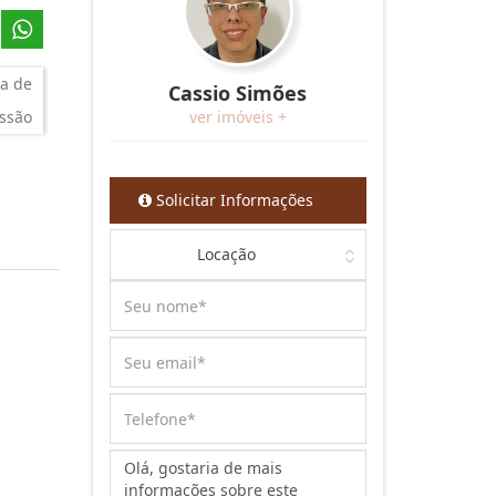
a de
Cassio Simões
ssão
ver imóveis +
Solicitar Informações
Locação
Mensagem: