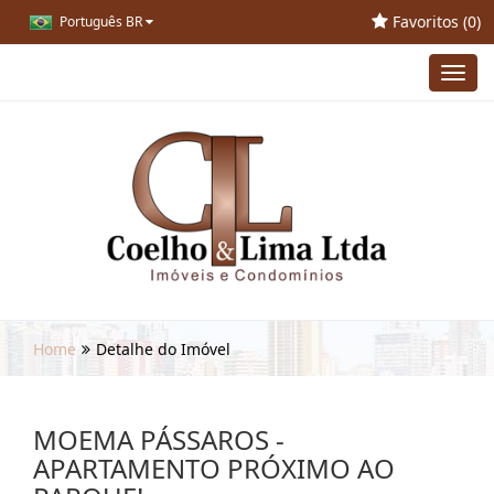
Favoritos (
0
)
Português BR
Toggl
navig
Home
Detalhe do Imóvel
MOEMA PÁSSAROS -
APARTAMENTO PRÓXIMO AO