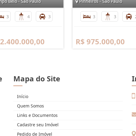
po Belo - São Paulo
Pinheiros - São Paulo
3
4
3
3
3
 2.400.000,00
R$ 975.000,00
e
Mapa do Site
I
Início
Quem Somos
Links e Documentos
Cadastre seu Imóvel
Pedido de Imóvel