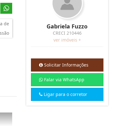
a de
Gabriela Fuzzo
ssão
CRECI 210446
ver imóveis +
Solicitar Informações
Falar via WhatsApp
Ligar para o corretor