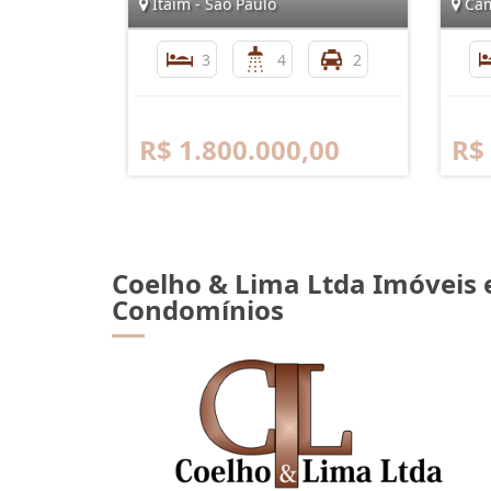
Itaim - São Paulo
Cam
3
4
2
R$ 1.800.000,00
R$
Coelho & Lima Ltda Imóveis 
Condomínios