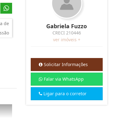
a de
Gabriela Fuzzo
ssão
CRECI 210446
ver imóveis +
Solicitar Informações
Falar via WhatsApp
Ligar para o corretor