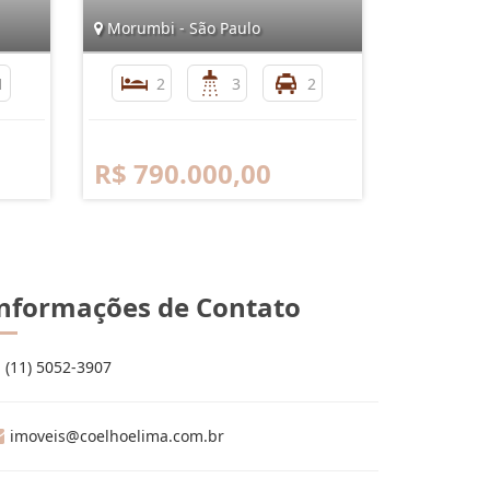
Morumbi - São Paulo
1
2
3
2
R$ 790.000,00
nformações de Contato
(11) 5052-3907
imoveis@coelhoelima.com.br