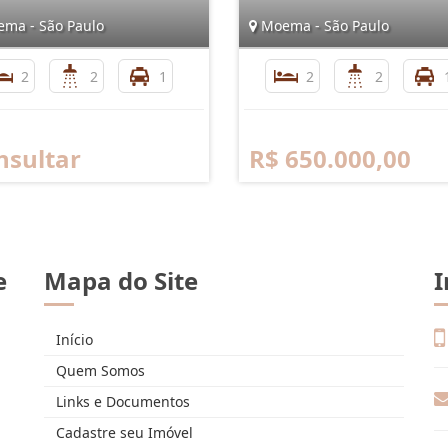
ma - São Paulo
Moema - São Paulo
2
2
1
2
2
nsultar
R$ 650.000,00
e
Mapa do Site
I
Início
Quem Somos
Links e Documentos
Cadastre seu Imóvel