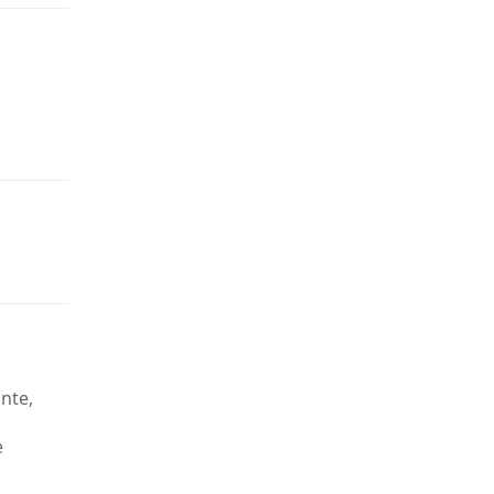
nte,
e