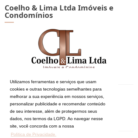
Coelho & Lima Ltda Imóveis e
Condomínios
Utilizamos ferramentas e serviços que usam
cookies e outras tecnologias semelhantes para
CRECI: 8794-J
melhorar a sua experiência em nossos serviços,
Informações de Contato
personalizar publicidade e recomendar conteúdo
de seu interesse, além de protegermos seus
dados, nos termos da LGPD. Ao navegar nesse
(11) 5052-3907
site, você concorda com a nossa
Política de Privacidade.