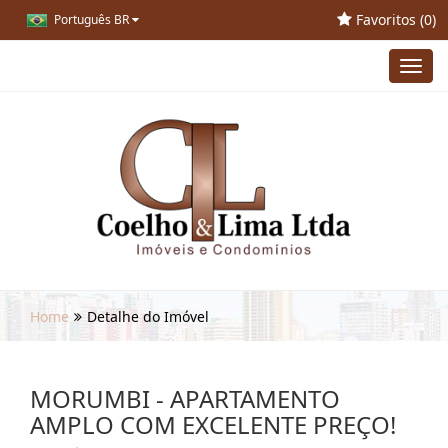
Favoritos (
0
)
Português BR
Toggl
navig
Home
Detalhe do Imóvel
MORUMBI - APARTAMENTO
AMPLO COM EXCELENTE PREÇO!