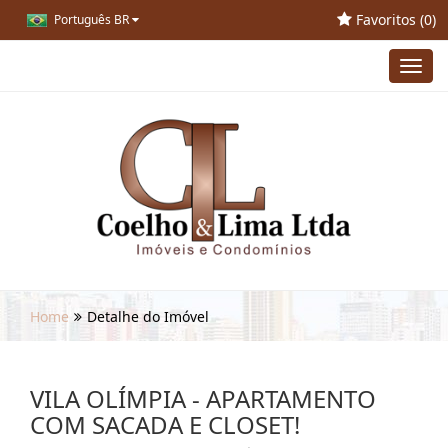
Favoritos (
0
)
Português BR
Toggl
navig
Home
Detalhe do Imóvel
VILA OLÍMPIA - APARTAMENTO
COM SACADA E CLOSET!