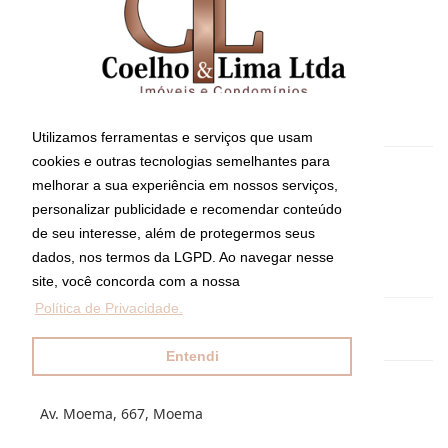
Utilizamos ferramentas e serviços que usam
cookies e outras tecnologias semelhantes para
CRECI: 8794-J
melhorar a sua experiência em nossos serviços,
Informações de Contato
personalizar publicidade e recomendar conteúdo
de seu interesse, além de protegermos seus
dados, nos termos da LGPD. Ao navegar nesse
(11) 5052-3907
site, você concorda com a nossa
Política de Privacidade.
imoveis@coelhoelima.com.br
Entendi
Coelho & Lima Ltda Imóveis e Condomínios
Av. Moema, 667, Moema
São Paulo - São Paulo