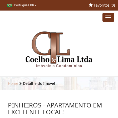
Favoritos (
0
)
Português BR
Toggl
navig
Home
Detalhe do Imóvel
PINHEIROS - APARTAMENTO EM
EXCELENTE LOCAL!