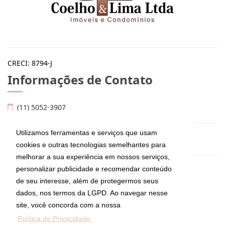
CRECI: 8794-J
Informações de Contato
(11) 5052-3907
Utilizamos ferramentas e serviços que usam
imoveis@coelhoelima.com.br
cookies e outras tecnologias semelhantes para
melhorar a sua experiência em nossos serviços,
personalizar publicidade e recomendar conteúdo
Coelho & Lima Ltda Imóveis e Condomínios
de seu interesse, além de protegermos seus
Av. Moema, 667, Moema
São Paulo - São Paulo
dados, nos termos da LGPD. Ao navegar nesse
CEP: 04077-022
site, você concorda com a nossa
Política de Privacidade.