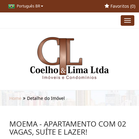
Favoritos (
0
)
Português BR
Toggl
navig
Home
Detalhe do Imóvel
MOEMA - APARTAMENTO COM 02
VAGAS, SUÍTE E LAZER!