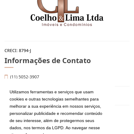
CRECI: 8794-J
Informações de Contato
(11) 5052-3907
Utilizamos ferramentas e serviços que usam
imoveis@coelhoelima.com.br
cookies e outras tecnologias semelhantes para
melhorar a sua experiência em nossos serviços,
personalizar publicidade e recomendar conteúdo
Coelho & Lima Ltda Imóveis e Condomínios
de seu interesse, além de protegermos seus
Av. Moema, 667, Moema
São Paulo - São Paulo
dados, nos termos da LGPD. Ao navegar nesse