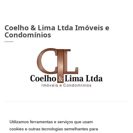
Coelho & Lima Ltda Imóveis e
Condomínios
CRECI: 8794-J
Informações de Contato
Utilizamos ferramentas e serviços que usam
cookies e outras tecnologias semelhantes para