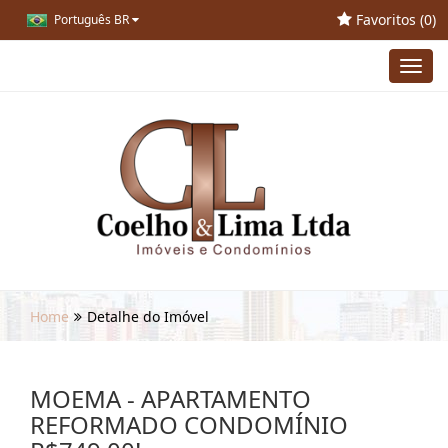
Favoritos (
0
)
Português BR
Toggl
navig
Home
Detalhe do Imóvel
MOEMA - APARTAMENTO
REFORMADO CONDOMÍNIO