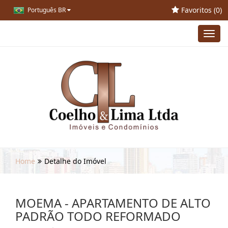
Favoritos (
0
)
Português BR
Toggl
navig
Home
Detalhe do Imóvel
MOEMA - APARTAMENTO DE ALTO
PADRÃO TODO REFORMADO