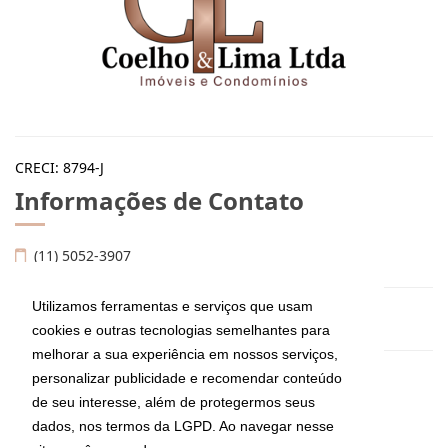
CRECI: 8794-J
Informações de Contato
(11) 5052-3907
Utilizamos ferramentas e serviços que usam
imoveis@coelhoelima.com.br
cookies e outras tecnologias semelhantes para
melhorar a sua experiência em nossos serviços,
personalizar publicidade e recomendar conteúdo
Coelho & Lima Ltda Imóveis e Condomínios
de seu interesse, além de protegermos seus
Av. Moema, 667, Moema
São Paulo - São Paulo
dados, nos termos da LGPD. Ao navegar nesse
CEP: 04077-022