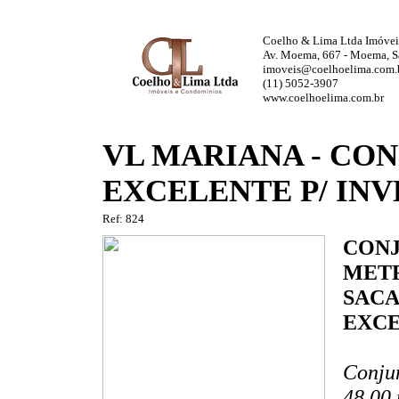
Coelho & Lima Ltda Imóvei
Av. Moema, 667 - Moema, S
imoveis@coelhoelima.com.
(11) 5052-3907
www.coelhoelima.com.br
VL MARIANA - CON
EXCELENTE P/ INV
Ref: 824
CONJ
METR
SACAD
EXCE
Conjun
48,00 